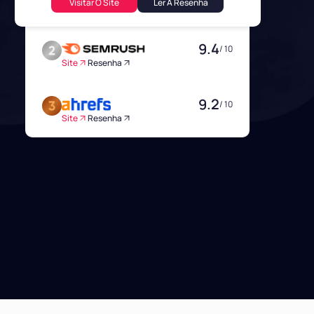
Visitar O Site
Ler A Resenha
9.4
/ 10
Site
Resenha
9.2
/ 10
Site
Resenha