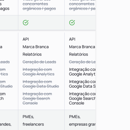
s
concorrentes
concorrentes
concor
pagos
orgânicos / pagos
orgânicos / pagos
orgânic
API
API
API
ca
Marca Branca
Marca Branca
Marca 
Relatórios
Relatórios
Relatór
Leads
Geração de Leads
Geração de Leads
Geraçã
com
Integração com
Integração com
Integr
tics
Google Analytics
Google Analytics
Google 
com
Integração com
Integração com
Integr
 Studio
Google Data Studio
Google Data Studio
Google 
com
Integração com
Integração com
Integr
ch
Google Search
Google Search
Google
Console
Console
Consol
PMEs,
PMEs,
PMEs,
andes,
freelancers
empresas grandes,
empres