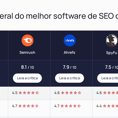
eral do melhor software de SEO
Semrush
Ahrefs
SpyFu
8.1
7.9
7.5
/ 10
/ 10
/ 1
Leia a crítica
Leia a crítica
Leia a crít
4.5
4.6
4.6
4.7
4.7
4.4