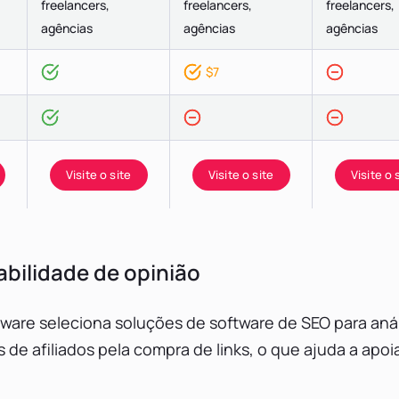
freelancers,
freelancers,
freelancers,
agências
agências
agências
$7
Visite o site
Visite o site
Visite o 
bilidade de opinião
ware seleciona soluções de software de SEO para aná
e afiliados pela compra de links, o que ajuda a apoia