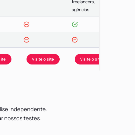
freelancers,
freelan
agências
agênci
site
Visite o site
Visite o site
Vis
lise independente.
r nossos testes.