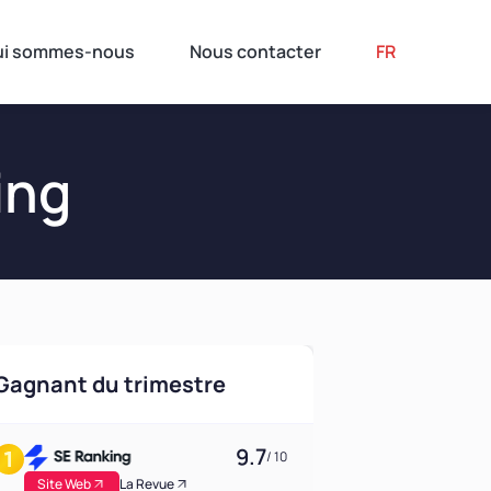
ui sommes-nous
Nous contacter
FR
ing
Gagnant du trimestre
9.7
/ 10
Site Web
La Revue