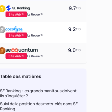
9.7
/ 10
Site Web
La Revue
9.2
/ 10
Site Web
La Revue
9.0
/ 10
Site Web
La Revue
Table des matières
SE Ranking : les grands manitous doivent-
ils s’inquiéter ?
Suivi de la position des mots-clés dans SE
Ranking