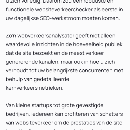
u zich volledig. Daarom zou een robuuste en
Oordeel
functionele websiteverkeerchecker als eerste in
2. SimilarWeb
uw dagelijkse SEO-werkstroom moeten komen.
3. Ahrefs
4. SEMRush
Zo'n webverkeersanalysator geeft niet alleen
5. Ubersuggest
waardevolle inzichten in de hoeveelheid publiek
6. SEO PowerSuite
dat de site bezoekt en de meest verkeer
7. Sitechecker
genererende kanalen, maar ook in hoe u zich
8. Conductor
verhoudt tot uw belangrijkste concurrenten met
9. Seomator
behulp van gedetailleerde
10. Wincher
kernverkeersmetrieken.
Conclusie
Van kleine startups tot grote gevestigde
bedrijven, iedereen kan profiteren van schatters
van websiteverkeer om de prestaties van de site