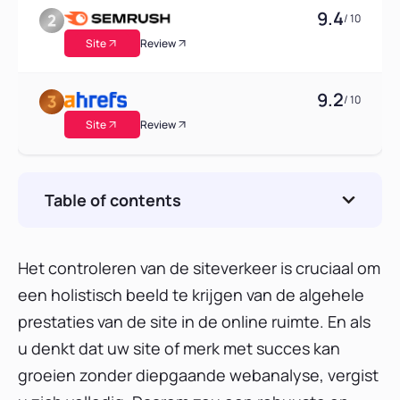
9.4
/ 10
Site
Review
9.2
/ 10
Site
Review
Table of contents
Wat is Website Traffic Check?
1. SE Ranking
Het controleren van de siteverkeer is cruciaal om
een ​​holistisch beeld te krijgen van de algehele
Overzicht
prestaties van de site in de online ruimte. En als
Voordelen
u denkt dat uw site of merk met succes kan
Nadelen
groeien zonder diepgaande webanalyse, vergist
Prijzen