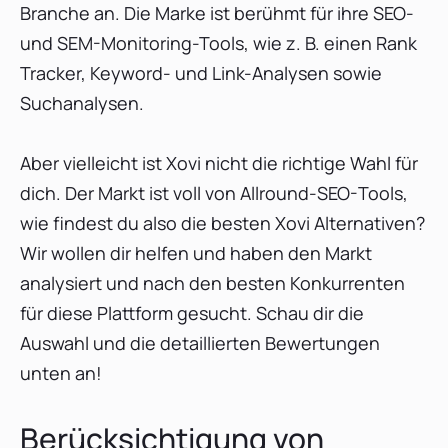
1. SE Ranking
Branche an. Die Marke ist berühmt für ihre SEO-
Eigenschaften
und SEM-Monitoring-Tools, wie z. B. einen Rank
Preisgestaltung
Tracker, Keyword- und Link-Analysen sowie
Urteil
Suchanalysen.
2. Sistrix
Aber vielleicht ist Xovi nicht die richtige Wahl für
3. Seobility
dich. Der Markt ist voll von Allround-SEO-Tools,
4. Ryte
wie findest du also die besten Xovi Alternativen?
5. Ahrefs
Wir wollen dir helfen und haben den Markt
6. SpyFu
analysiert und nach den besten Konkurrenten
7. Conductor
für diese Plattform gesucht. Schau dir die
8. Semrush
Auswahl und die detaillierten Bewertungen
9. Ubersuggest
unten an!
10. Morningscore
Fazit
Berücksichtigung von