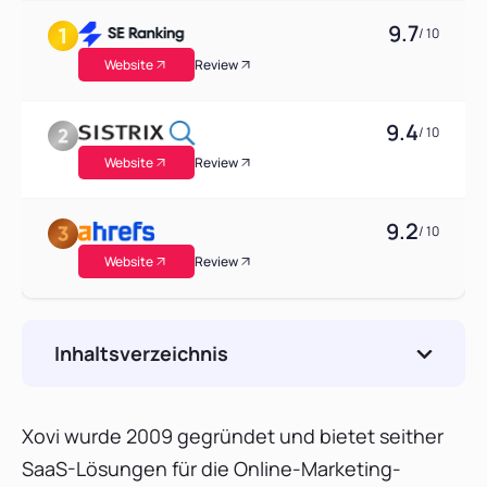
9.7
/ 10
Website
Review
9.4
/ 10
Website
Review
9.2
/ 10
Website
Review
Inhaltsverzeichnis
Berücksichtigung von Schlüsselfaktoren für
die Auswahl von Xovi Alternativen
Xovi wurde 2009 gegründet und bietet seither
Liste der Top-Tools
SaaS-Lösungen für die Online-Marketing-